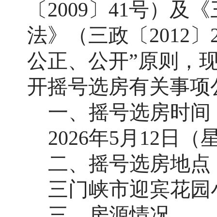
〔
2009〕41号）及
《
法》（三政
〔
2012
〕
公正、公开”原则，
开摇号选房有关事项
一、摇号
选房
时间
2026年5月12日
二、摇号
选房
地点
三门峡市迎宾花园
三、
房源情况