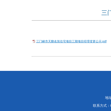
三
三门峡市天鹅名筑住宅项目三期项目经理变更公示.pdf
地
联系方式：03