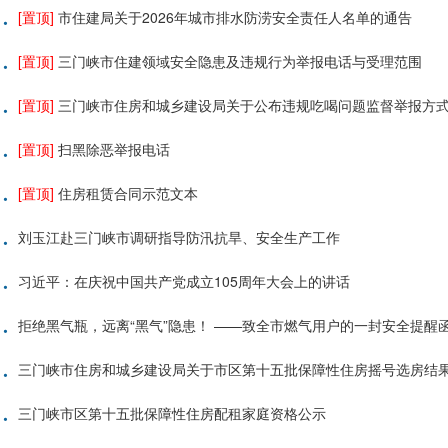
·
[置顶]
市住建局关于2026年城市排水防涝安全责任人名单的通告
·
[置顶]
三门峡市住建领域安全隐患及违规行为举报电话与受理范围
·
[置顶]
三门峡市住房和城乡建设局关于公布违规吃喝问题监督举报方
·
[置顶]
扫黑除恶举报电话
·
[置顶]
住房租赁合同示范文本
·
刘玉江赴三门峡市调研指导防汛抗旱、安全生产工作
·
习近平：在庆祝中国共产党成立105周年大会上的讲话
·
拒绝黑气瓶，远离“黑气”隐患！ ——致全市燃气用户的一封安全提醒
·
三门峡市住房和城乡建设局关于市区第十五批保障性住房摇号选房结
·
三门峡市区第十五批保障性住房配租家庭资格公示