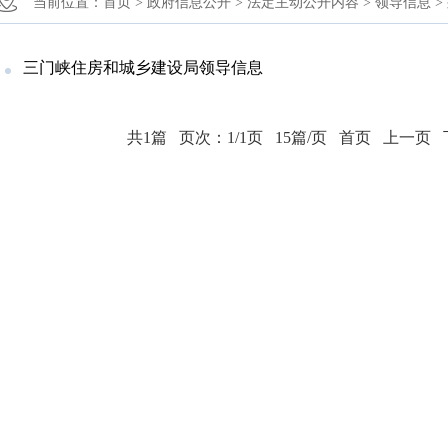
当前位置：
首页 >
政府信息公开 >
法定主动公开内容 >
领导信息 >
三门峡住房和城乡建设局领导信息
共1篇
页次：1/1页
15篇/页
首页
上一页