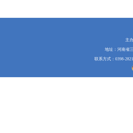
党
主
政
地址：河南省
机
关
联系方式：0398-2821