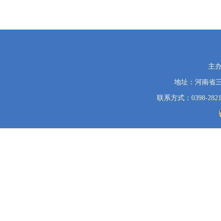
党
主
政
地址：河南省
机
关
联系方式：0398-2821